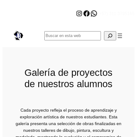
Saltar
Instagram
Facebook
WhatsApp
al
(+57) 311 3795165
contenido
Buscar
Galería de proyectos
de nuestros alumnos
Cada proyecto refleja el proceso de aprendizaje y
exploración artística de nuestros estudiantes. Esta
galería presenta una selección de obras finalizadas en
nuestros talleres de dibujo, pintura, escultura y
modelado, mostrando la evolución y el compromiso de