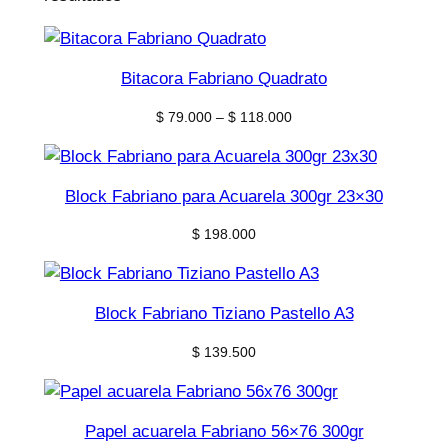
Bitacora Fabriano Quadrato
Price
$
79.000
–
$
118.000
range:
$ 79.000
through
Block Fabriano para Acuarela 300gr 23×30
$ 118.000
$
198.000
Block Fabriano Tiziano Pastello A3
$
139.500
Papel acuarela Fabriano 56×76 300gr