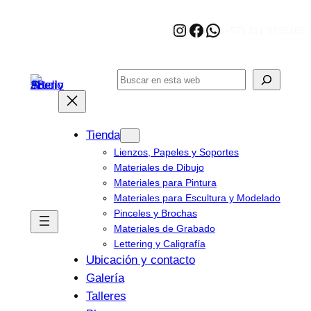
Saltar
Instagram
Facebook
WhatsApp
al
(+57) 311 3795165
contenido
Buscar
Tienda
Lienzos, Papeles y Soportes
Materiales de Dibujo
Materiales para Pintura
Materiales para Escultura y Modelado
Pinceles y Brochas
Materiales de Grabado
Lettering y Caligrafía
Ubicación y contacto
Galería
Talleres