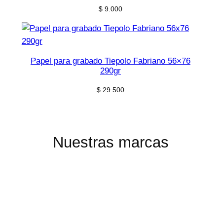
$
9.000
Papel para grabado Tiepolo Fabriano 56×76
290gr
$
29.500
Nuestras marcas