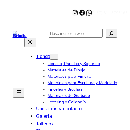
Saltar
Instagram
Facebook
WhatsApp
al
(+57) 311 3795165
contenido
Buscar
Tienda
Lienzos, Papeles y Soportes
Materiales de Dibujo
Materiales para Pintura
Materiales para Escultura y Modelado
Pinceles y Brochas
Materiales de Grabado
Lettering y Caligrafía
Ubicación y contacto
Galería
Talleres