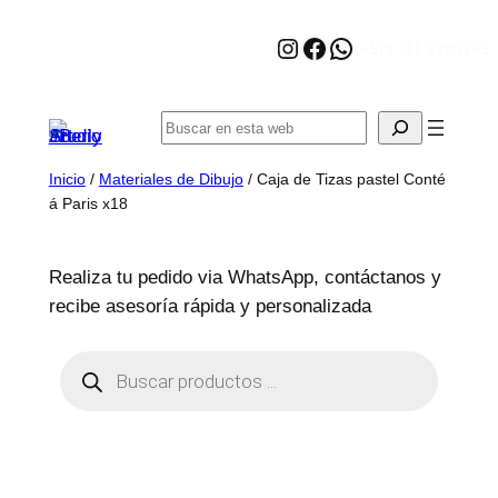
Saltar
Instagram
Facebook
WhatsApp
al
(+57) 311 3795165
contenido
Buscar
Inicio
/
Materiales de Dibujo
/ Caja de Tizas pastel Conté
á Paris x18
Realiza tu pedido via WhatsApp, contáctanos y
recibe asesoría rápida y personalizada
B
ú
s
q
u
e
d
a