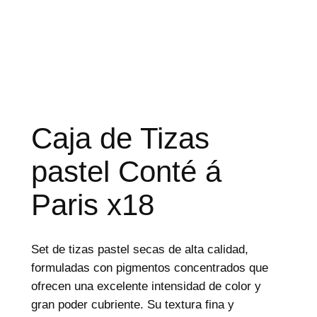
d
e
p
r
o
d
u
c
t
o
s
Caja de Tizas
pastel Conté á
Paris x18
Set de tizas pastel secas de alta calidad,
formuladas con pigmentos concentrados que
ofrecen una excelente intensidad de color y
gran poder cubriente. Su textura fina y