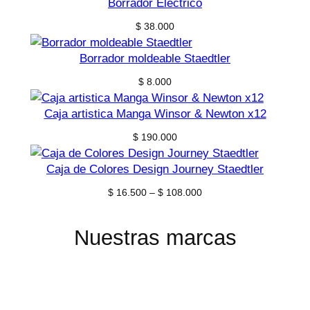
Borrador Electrico
$
38.000
Borrador moldeable Staedtler
$
8.000
Caja artistica Manga Winsor & Newton x12
$
190.000
Caja de Colores Design Journey Staedtler
Price
$
16.500
–
$
108.000
range:
$ 16.500
Nuestras marcas
through
$ 108.000