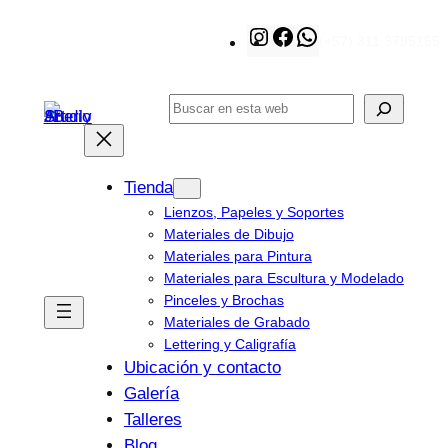
Saltar
Instagram
Facebook
WhatsApp
(+57) 311 3795165
al
contenido
Buscar
Tienda
Lienzos, Papeles y Soportes
Materiales de Dibujo
Materiales para Pintura
Materiales para Escultura y Modelado
Pinceles y Brochas
Materiales de Grabado
Lettering y Caligrafía
Ubicación y contacto
Galería
Talleres
Blog