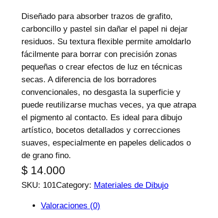
e
Diseñado para absorber trazos de grafito,
p
carboncillo y pastel sin dañar el papel ni dejar
r
residuos. Su textura flexible permite amoldarlo
o
fácilmente para borrar con precisión zonas
d
pequeñas o crear efectos de luz en técnicas
u
secas. A diferencia de los borradores
c
convencionales, no desgasta la superficie y
t
puede reutilizarse muchas veces, ya que atrapa
o
el pigmento al contacto. Es ideal para dibujo
s
artístico, bocetos detallados y correcciones
suaves, especialmente en papeles delicados o
de grano fino.
$
14.000
SKU:
101
Category:
Materiales de Dibujo
Valoraciones (0)