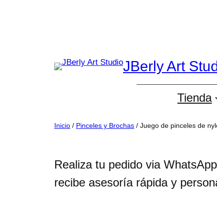
Saltar
al
contenido
JBerly Art Stu
Tienda
Inicio
/
Pinceles y Brochas
/ Juego de pinceles de ny
Realiza tu pedido via WhatsApp
recibe asesoría rápida y person