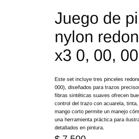
e
p
Juego de pi
r
o
d
u
nylon redo
c
t
o
s
x3 0, 00, 0
Este set incluye tres pinceles redon
000), diseñados para trazos precisos
fibras sintéticas suaves ofrecen buen
control del trazo con acuarela, tinta,
mango corto permite un manejo cómo
una herramienta práctica para ilustr
detallados en pintura.
$
7.500