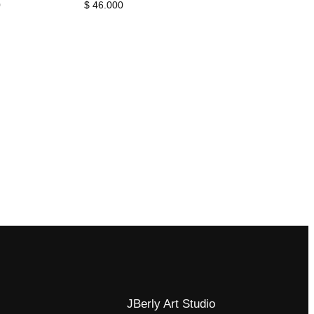
Price
0
$
46.000
range:
$ 8.000
through
$ 15.000
JBerly Art Studio