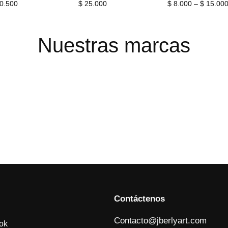
Price
0.500
$
25.000
$
8.000
–
$
15.00
range:
$ 4.000
through
Nuestras marcas
$ 10.500
Contáctenos
Contacto@jberlyart.com
ok