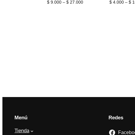
Price
$
9.000
–
$
27.000
$
4.000
–
$
1
range:
$ 9.000
through
$ 27.000
Menú
Redes
Tienda
Facebo