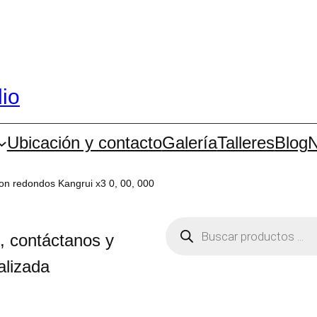
dio
Ubicación y contacto
Galería
Talleres
Blog
N
lon redondos Kangrui x3 0, 00, 000
B
ú
, contáctanos y
s
q
alizada
u
e
d
a
d