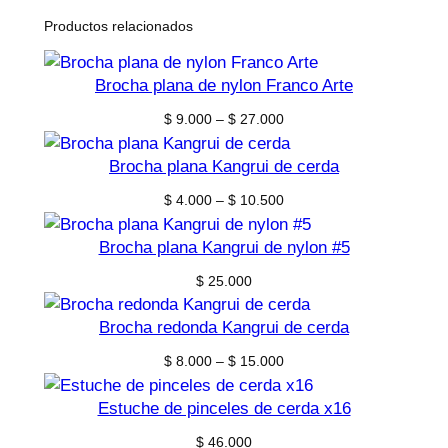
Productos relacionados
Brocha plana de nylon Franco Arte
Price
$
9.000
–
$
27.000
range:
$ 9.000
Brocha plana Kangrui de cerda
through
Price
$
4.000
–
$
10.500
$ 27.000
range:
$ 4.000
Brocha plana Kangrui de nylon #5
through
$
25.000
$ 10.500
Brocha redonda Kangrui de cerda
Price
$
8.000
–
$
15.000
range:
$ 8.000
Estuche de pinceles de cerda x16
through
$
46.000