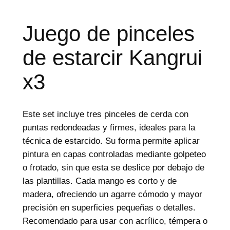
d
e
p
r
Juego de pinceles
o
d
de estarcir Kangrui
u
c
t
x3
o
s
Este set incluye tres pinceles de cerda con
puntas redondeadas y firmes, ideales para la
técnica de estarcido. Su forma permite aplicar
pintura en capas controladas mediante golpeteo
o frotado, sin que esta se deslice por debajo de
las plantillas. Cada mango es corto y de
madera, ofreciendo un agarre cómodo y mayor
precisión en superficies pequeñas o detalles.
Recomendado para usar con acrílico, témpera o