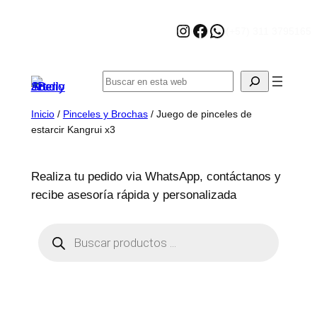
Saltar
Instagram
Facebook
WhatsApp
al
(+57) 311 3795165
contenido
Buscar
Inicio
/
Pinceles y Brochas
/ Juego de pinceles de
estarcir Kangrui x3
Realiza tu pedido via WhatsApp, contáctanos y
recibe asesoría rápida y personalizada
B
ú
s
q
u
e
d
a