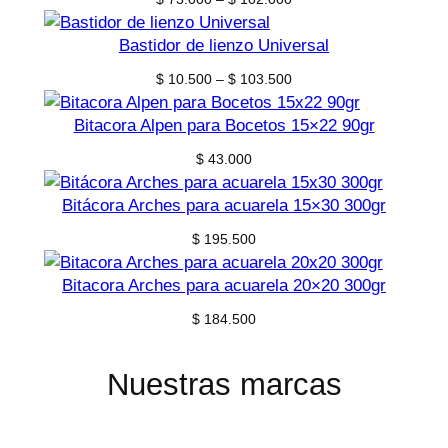
range:
$ 73.000
Bastidor de lienzo Universal
through
Price
$
10.500
–
$
103.500
$ 102.000
range:
$ 10.500
Bitacora Alpen para Bocetos 15×22 90gr
through
$
43.000
$ 103.500
Bitácora Arches para acuarela 15×30 300gr
$
195.500
Bitacora Arches para acuarela 20×20 300gr
$
184.500
Nuestras marcas