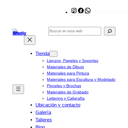
Saltar
Instagram
Facebook
WhatsApp
(+57) 311 3795165
al
contenido
Buscar
Tienda
Lienzos, Papeles y Soportes
Materiales de Dibujo
Materiales para Pintura
Materiales para Escultura y Modelado
Pinceles y Brochas
Materiales de Grabado
Lettering y Caligrafía
Ubicación y contacto
Galería
Talleres
Blog