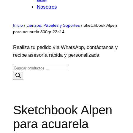
Nosotros
Inicio
/
Lienzos, Papeles y Soportes
/ Sketchbook Alpen
para acuarela 300gr 22×14
Realiza tu pedido via WhatsApp, contáctanos y
recibe asesoría rápida y personalizada
B
ú
s
q
u
Sketchbook Alpen
e
d
para acuarela
a
d