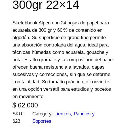
300gr 22×14
e
p
r
Sketchbook Alpen con 24 hojas de papel para
o
acuarela de 300 gr y 60 % de contenido en
d
algodón. Su superficie de grano fino permite
u
una absorción controlada del agua, ideal para
c
técnicas húmedas como acuarela, gouache y
t
tinta. El alto gramaje y la composición del papel
o
ofrecen buena resistencia a lavados, capas
s
sucesivas y correcciones, sin que se deforme
con facilidad. Su tamaño práctico lo convierte
en una opción versátil para estudios y bocetos
en movimiento.
$
62.000
SKU:
Category:
Lienzos, Papeles y
623
Soportes