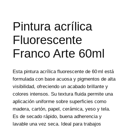
d
e
p
r
o
Pintura acrílica
d
u
c
Fluorescente
t
o
s
Franco Arte 60ml
Esta pintura acrílica fluorescente de 60 ml está
formulada con base acuosa y pigmentos de alta
visibilidad, ofreciendo un acabado brillante y
colores intensos. Su textura fluida permite una
aplicación uniforme sobre superficies como
madera, cartón, papel, cerámica, yeso y tela.
Es de secado rápido, buena adherencia y
lavable una vez seca. Ideal para trabajos