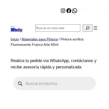
Saltar
Instagram
Facebook
WhatsApp
al
(+57) 311 3795165
contenido
Buscar
Inicio
/
Materiales para Pintura
/ Pintura acrílica
Fluorescente Franco Arte 60ml
Realiza tu pedido via WhatsApp, contáctanos y
recibe asesoría rápida y personalizada
B
ú
s
q
u
e
d
a