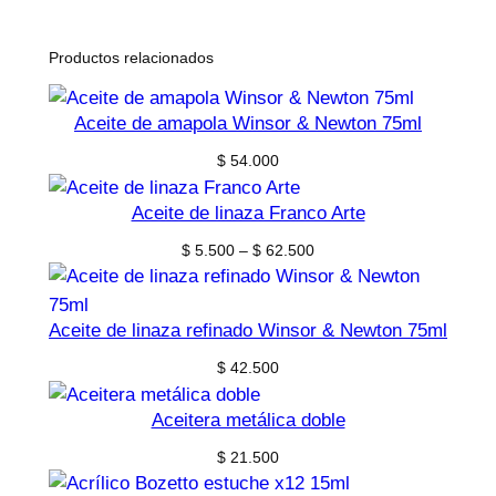
Productos relacionados
Aceite de amapola Winsor & Newton 75ml
$
54.000
Aceite de linaza Franco Arte
Price
$
5.500
–
$
62.500
range:
$ 5.500
through
Aceite de linaza refinado Winsor & Newton 75ml
$ 62.500
$
42.500
Aceitera metálica doble
$
21.500