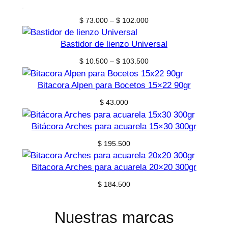
Price
$
73.000
–
$
102.000
range:
$ 73.000
Bastidor de lienzo Universal
through
Price
$
10.500
–
$
103.500
$ 102.000
range:
$ 10.500
Bitacora Alpen para Bocetos 15×22 90gr
through
$
43.000
$ 103.500
Bitácora Arches para acuarela 15×30 300gr
$
195.500
Bitacora Arches para acuarela 20×20 300gr
$
184.500
Nuestras marcas