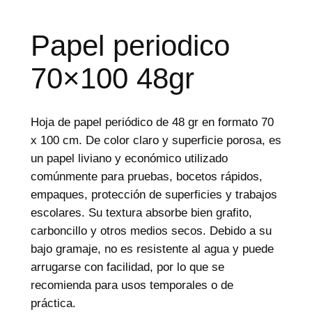
d
e
p
r
Papel periodico
o
d
70×100 48gr
u
c
t
o
s
Hoja de papel periódico de 48 gr en formato 70
x 100 cm. De color claro y superficie porosa, es
un papel liviano y económico utilizado
comúnmente para pruebas, bocetos rápidos,
empaques, protección de superficies y trabajos
escolares. Su textura absorbe bien grafito,
carboncillo y otros medios secos. Debido a su
bajo gramaje, no es resistente al agua y puede
arrugarse con facilidad, por lo que se
recomienda para usos temporales o de
práctica.