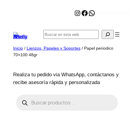
Saltar
Instagram
Facebook
WhatsApp
al
(+57) 311 3795165
contenido
Buscar
Inicio
/
Lienzos, Papeles y Soportes
/ Papel periodico
70×100 48gr
Realiza tu pedido via WhatsApp, contáctanos y
recibe asesoría rápida y personalizada
B
ú
s
q
u
e
d
a