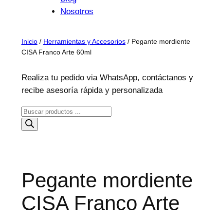
Nosotros
Inicio
/
Herramientas y Accesorios
/ Pegante mordiente
CISA Franco Arte 60ml
Realiza tu pedido via WhatsApp, contáctanos y
recibe asesoría rápida y personalizada
B
ú
s
q
u
Pegante mordiente
e
d
CISA Franco Arte
a
d