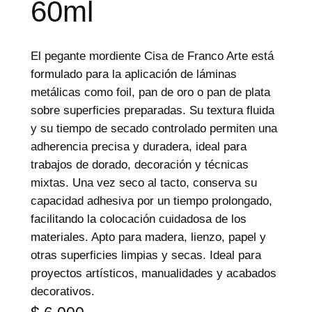
60ml
e
p
r
El pegante mordiente Cisa de Franco Arte está
o
formulado para la aplicación de láminas
d
metálicas como foil, pan de oro o pan de plata
u
sobre superficies preparadas. Su textura fluida
c
y su tiempo de secado controlado permiten una
t
adherencia precisa y duradera, ideal para
o
trabajos de dorado, decoración y técnicas
s
mixtas. Una vez seco al tacto, conserva su
capacidad adhesiva por un tiempo prolongado,
facilitando la colocación cuidadosa de los
materiales. Apto para madera, lienzo, papel y
otras superficies limpias y secas. Ideal para
proyectos artísticos, manualidades y acabados
decorativos.