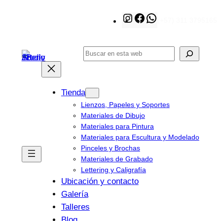
Saltar
Instagram
Facebook
WhatsApp
(+57) 311 3795165
al
contenido
Buscar
Tienda
Lienzos, Papeles y Soportes
Materiales de Dibujo
Materiales para Pintura
Materiales para Escultura y Modelado
Pinceles y Brochas
Materiales de Grabado
Lettering y Caligrafía
Ubicación y contacto
Galería
Talleres
Blog