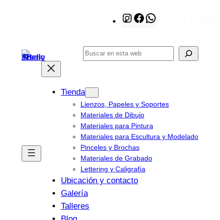
Saltar
Instagram
Facebook
WhatsApp
(+57) 311 3795165
al
contenido
Buscar
Tienda
Lienzos, Papeles y Soportes
Materiales de Dibujo
Materiales para Pintura
Materiales para Escultura y Modelado
Pinceles y Brochas
Materiales de Grabado
Lettering y Caligrafía
Ubicación y contacto
Galería
Talleres
Blog