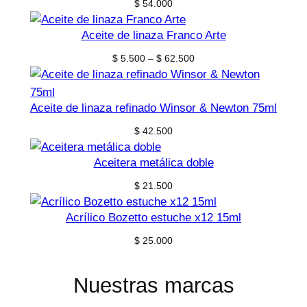
$
54.000
Aceite de linaza Franco Arte
Price
$
5.500
–
$
62.500
range:
$ 5.500
through
Aceite de linaza refinado Winsor & Newton 75ml
$ 62.500
$
42.500
Aceitera metálica doble
$
21.500
Acrílico Bozetto estuche x12 15ml
$
25.000
Nuestras marcas