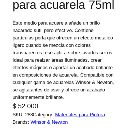
para acuarela 75ml
e
p
r
Este medio para acuarela añade un brillo
o
nacarado sutil pero efectivo. Contiene
d
partículas perla que ofrecen un efecto metálico
u
ligero cuando se mezcla con colores
c
transparentes o se aplica sobre lavados secos.
t
Ideal para realzar áreas iluminadas, crear
o
efectos mágicos o aportar un acabado brillante
s
en composiciones de acuarela. Compatible con
cualquier gama de acuarelas Winsor & Newton,
se agita antes de usar y ofrece un acabado
uniformemente brillante.
$
52.000
SKU:
288
Category:
Materiales para Pintura
Brands:
Winsor & Newton