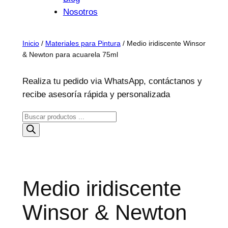
Nosotros
Inicio
/
Materiales para Pintura
/ Medio iridiscente Winsor
& Newton para acuarela 75ml
Realiza tu pedido via WhatsApp, contáctanos y
recibe asesoría rápida y personalizada
B
ú
s
q
u
Medio iridiscente
e
d
Winsor & Newton
a
d