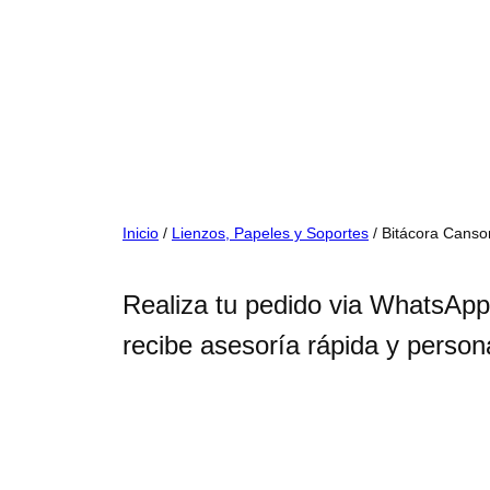
Inicio
/
Lienzos, Papeles y Soportes
/ Bitácora Canson
Realiza tu pedido via WhatsApp
recibe asesoría rápida y person