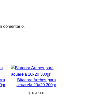
un comentario.
ara
Bitacora Arches para
0gr
acuarela 20×20 300gr
$
184.500