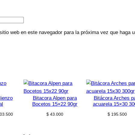
sitio web en este navegador para la próxima vez que haga 
lienzo
Bitacora Alpen para
Bitácora Arches p
al
Bocetos 15×22 90gr
acuarela 15×30 30
Price
03.500
$
43.000
$
195.500
range:
$ 10.500
through