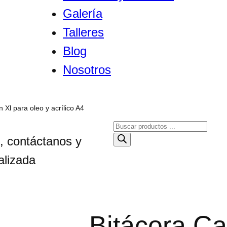
Galería
Talleres
Blog
Nosotros
 Xl para oleo y acrílico A4
B
ú
, contáctanos y
s
alizada
q
u
e
d
Bitácora Ca
a