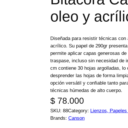
d
e
oleo y acríl
p
r
o
Diseñada para resistir técnicas con
d
acrílico. Su papel de 290gr present
u
permite aplicar capas generosas de 
c
traspase, incluso sin necesidad de 
t
cm contiene 30 hojas argolladas, lo 
o
desprender las hojas de forma limpi
s
opción versátil y confiable tanto pa
técnicas húmedas de alto cuerpo.
$
78.000
SKU:
88
Category:
Lienzos, Papeles
Brands:
Canson