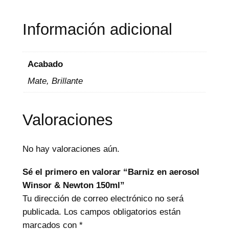
g
e
Información adicional
:
$
Acabado
Mate, Brillante
5
8
Valoraciones
.
0
No hay valoraciones aún.
0
Sé el primero en valorar “Barniz en aerosol
0
Winsor & Newton 150ml”
t
Tu dirección de correo electrónico no será
publicada.
Los campos obligatorios están
h
marcados con
*