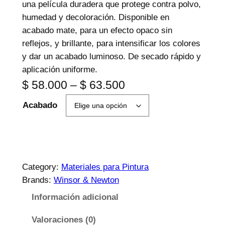
una película duradera que protege contra polvo,
humedad y decoloración. Disponible en
acabado mate, para un efecto opaco sin
reflejos, y brillante, para intensificar los colores
y dar un acabado luminoso. De secado rápido y
aplicación uniforme.
P
$
58.000
–
$
63.500
r
Acabado
i
c
e
Category:
Materiales para Pintura
r
Brands:
Winsor & Newton
a
Información adicional
n
Valoraciones (0)