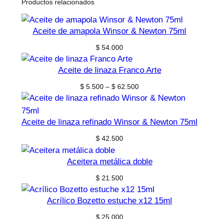
Productos relacionados
Aceite de amapola Winsor & Newton 75ml
$
54.000
Aceite de linaza Franco Arte
Price
$
5.500
–
$
62.500
range:
$ 5.500
through
Aceite de linaza refinado Winsor & Newton 75ml
$ 62.500
$
42.500
Aceitera metálica doble
$
21.500
Acrílico Bozetto estuche x12 15ml
$
25.000