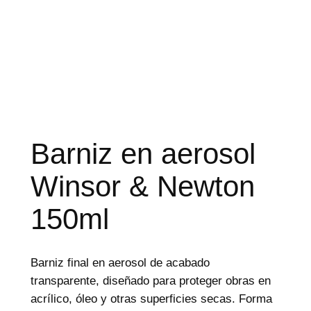
d
e
p
r
o
d
u
c
t
o
s
Barniz en aerosol
Winsor & Newton
150ml
Barniz final en aerosol de acabado
transparente, diseñado para proteger obras en
acrílico, óleo y otras superficies secas. Forma