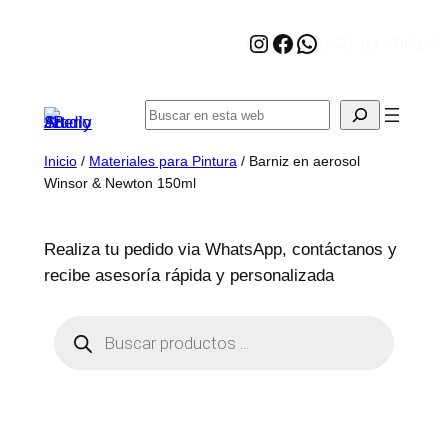
Saltar
Instagram
Facebook
WhatsApp
al
(+57) 311 3795165
contenido
Buscar
Inicio
/
Materiales para Pintura
/ Barniz en aerosol
Winsor & Newton 150ml
Realiza tu pedido via WhatsApp, contáctanos y
recibe asesoría rápida y personalizada
B
ú
s
q
u
e
d
a