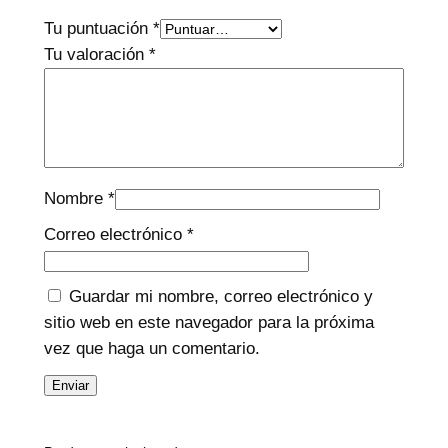
r
Tu puntuación
*
o
Tu valoración
*
u
g
h
$
Nombre
*
Correo electrónico
*
6
3
Guardar mi nombre, correo electrónico y
.
sitio web en este navegador para la próxima
vez que haga un comentario.
5
0
0