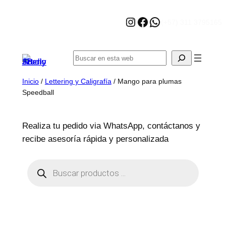
Saltar
Instagram
Facebook
WhatsApp
al
(+57) 311 3795165
contenido
Buscar
Inicio
/
Lettering y Caligrafía
/ Mango para plumas
Speedball
Realiza tu pedido via WhatsApp, contáctanos y
recibe asesoría rápida y personalizada
B
ú
s
q
u
e
d
a