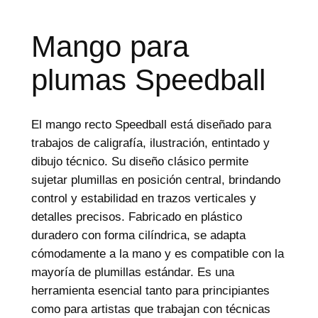
d
e
p
r
Mango para
o
d
plumas Speedball
u
c
t
o
s
El mango recto Speedball está diseñado para
trabajos de caligrafía, ilustración, entintado y
dibujo técnico. Su diseño clásico permite
sujetar plumillas en posición central, brindando
control y estabilidad en trazos verticales y
detalles precisos. Fabricado en plástico
duradero con forma cilíndrica, se adapta
cómodamente a la mano y es compatible con la
mayoría de plumillas estándar. Es una
herramienta esencial tanto para principiantes
como para artistas que trabajan con técnicas