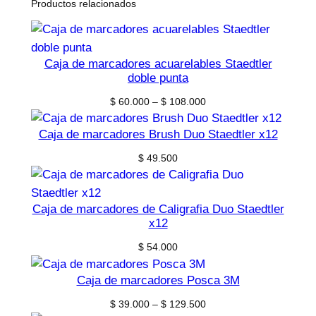
Productos relacionados
Caja de marcadores acuarelables Staedtler
doble punta
Price
$
60.000
–
$
108.000
range:
$ 60.000
Caja de marcadores Brush Duo Staedtler x12
through
$
49.500
$ 108.000
Caja de marcadores de Caligrafia Duo Staedtler
x12
$
54.000
Caja de marcadores Posca 3M
Price
$
39.000
–
$
129.500