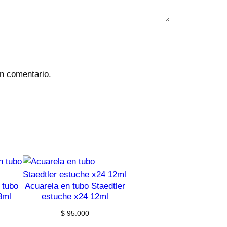
un comentario.
 tubo
Acuarela en tubo Staedtler
8ml
estuche x24 12ml
$
95.000