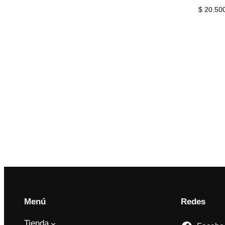
$
20.50
Menú
Redes
Tienda