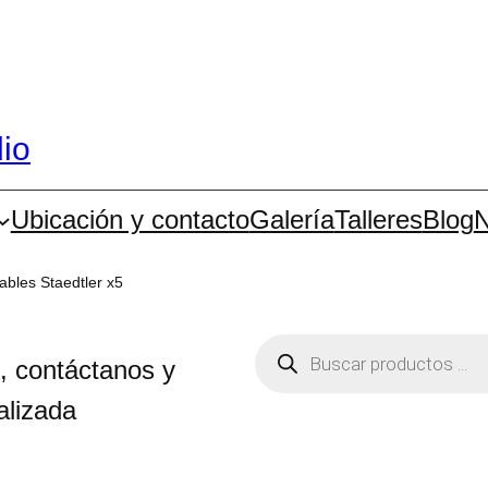
dio
Ubicación y contacto
Galería
Talleres
Blog
N
ables Staedtler x5
B
ú
, contáctanos y
s
q
alizada
u
e
d
a
d