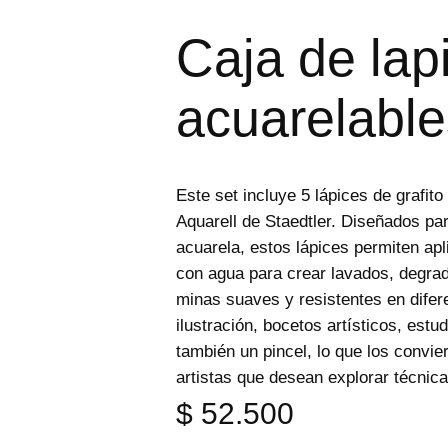
e
p
Caja de lap
r
o
d
u
acuarelable
c
t
o
s
Este set incluye 5 lápices de grafit
Aquarell de Staedtler. Diseñados pa
acuarela, estos lápices permiten apli
con agua para crear lavados, degr
minas suaves y resistentes en difer
ilustración, bocetos artísticos, estu
también un pincel, lo que los convie
artistas que desean explorar técnica
$
52.500