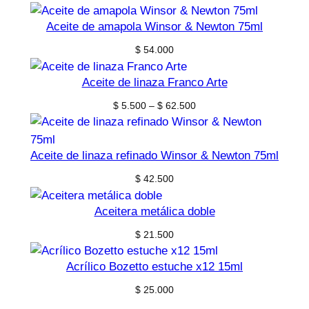
Aceite de amapola Winsor & Newton 75ml
$
54.000
Aceite de linaza Franco Arte
Price
$
5.500
–
$
62.500
range:
$ 5.500
through
Aceite de linaza refinado Winsor & Newton 75ml
$ 62.500
$
42.500
Aceitera metálica doble
$
21.500
Acrílico Bozetto estuche x12 15ml
$
25.000