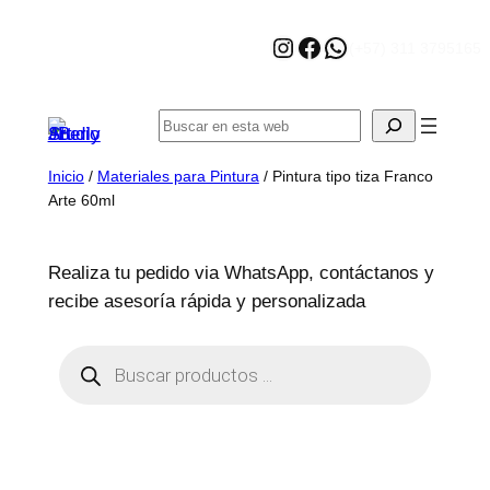
Saltar
Instagram
Facebook
WhatsApp
al
(+57) 311 3795165
contenido
Buscar
Inicio
/
Materiales para Pintura
/ Pintura tipo tiza Franco
Arte 60ml
Realiza tu pedido via WhatsApp, contáctanos y
recibe asesoría rápida y personalizada
B
ú
s
q
u
e
d
a