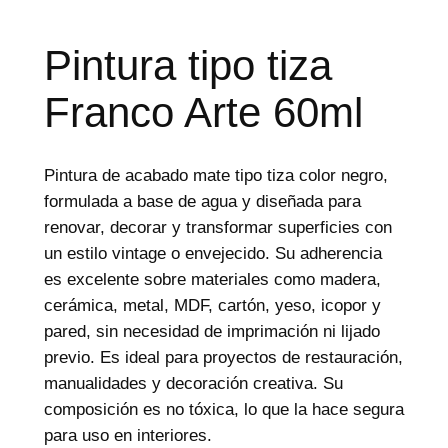
d
e
p
r
Pintura tipo tiza
o
d
Franco Arte 60ml
u
c
t
o
s
Pintura de acabado mate tipo tiza color negro,
formulada a base de agua y diseñada para
renovar, decorar y transformar superficies con
un estilo vintage o envejecido. Su adherencia
es excelente sobre materiales como madera,
cerámica, metal, MDF, cartón, yeso, icopor y
pared, sin necesidad de imprimación ni lijado
previo. Es ideal para proyectos de restauración,
manualidades y decoración creativa. Su
composición es no tóxica, lo que la hace segura
para uso en interiores.