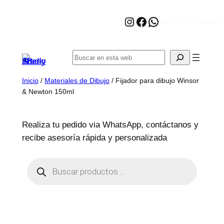
Saltar
Instagram
Facebook
WhatsApp
al
(+57) 311 3795165
contenido
Buscar
Inicio
/
Materiales de Dibujo
/ Fijador para dibujo Winsor
& Newton 150ml
Realiza tu pedido via WhatsApp, contáctanos y
recibe asesoría rápida y personalizada
B
ú
s
q
u
e
d
a