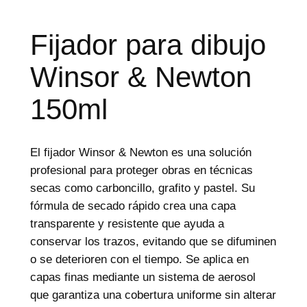
d
e
p
r
Fijador para dibujo
o
d
Winsor & Newton
u
c
t
150ml
o
s
El fijador Winsor & Newton es una solución
profesional para proteger obras en técnicas
secas como carboncillo, grafito y pastel. Su
fórmula de secado rápido crea una capa
transparente y resistente que ayuda a
conservar los trazos, evitando que se difuminen
o se deterioren con el tiempo. Se aplica en
capas finas mediante un sistema de aerosol
que garantiza una cobertura uniforme sin alterar