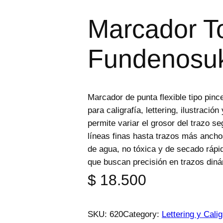
e
p
Marcador 
r
o
d
u
Fundenosu
c
t
o
s
Marcador de punta flexible tipo pin
para caligrafía, lettering, ilustració
permite variar el grosor del trazo s
líneas finas hasta trazos más anchos
de agua, no tóxica y de secado rápid
que buscan precisión en trazos diná
$
18.500
SKU:
620
Category:
Lettering y Calig