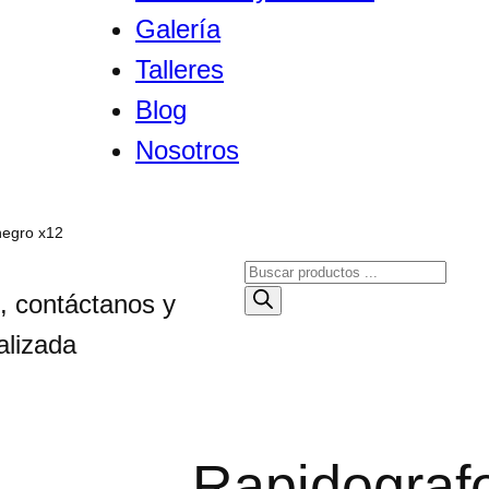
Galería
Talleres
Blog
Nosotros
negro x12
B
ú
, contáctanos y
s
alizada
q
u
e
d
Rapidografo
a