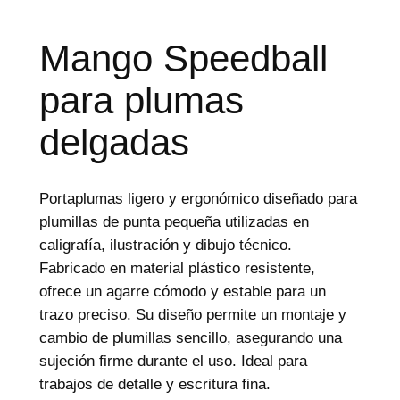
d
e
p
r
Mango Speedball
o
d
para plumas
u
c
t
delgadas
o
s
Portaplumas ligero y ergonómico diseñado para
plumillas de punta pequeña utilizadas en
caligrafía, ilustración y dibujo técnico.
Fabricado en material plástico resistente,
ofrece un agarre cómodo y estable para un
trazo preciso. Su diseño permite un montaje y
cambio de plumillas sencillo, asegurando una
sujeción firme durante el uso. Ideal para
trabajos de detalle y escritura fina.