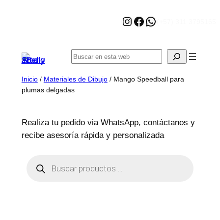
Saltar
Instagram
Facebook
WhatsApp
al
(+57) 311 3795165
contenido
Buscar
Inicio
/
Materiales de Dibujo
/ Mango Speedball para
plumas delgadas
Realiza tu pedido via WhatsApp, contáctanos y
recibe asesoría rápida y personalizada
B
ú
s
q
u
e
d
a