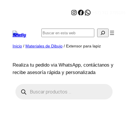
Saltar
Instagram
Facebook
WhatsApp
al
(+57) 311 3795165
contenido
Buscar
Inicio
/
Materiales de Dibujo
/ Extensor para lapiz
Realiza tu pedido via WhatsApp, contáctanos y
recibe asesoría rápida y personalizada
B
ú
s
q
u
e
d
a
d
e