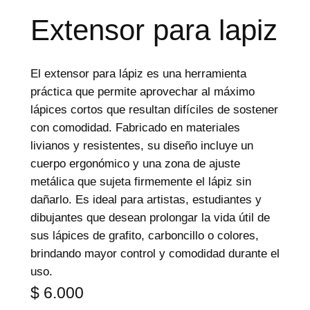
p
r
Extensor para lapiz
o
d
u
c
El extensor para lápiz es una herramienta
t
o
práctica que permite aprovechar al máximo
s
lápices cortos que resultan difíciles de sostener
con comodidad. Fabricado en materiales
livianos y resistentes, su diseño incluye un
cuerpo ergonómico y una zona de ajuste
metálica que sujeta firmemente el lápiz sin
dañarlo. Es ideal para artistas, estudiantes y
dibujantes que desean prolongar la vida útil de
sus lápices de grafito, carboncillo o colores,
brindando mayor control y comodidad durante el
uso.
$
6.000